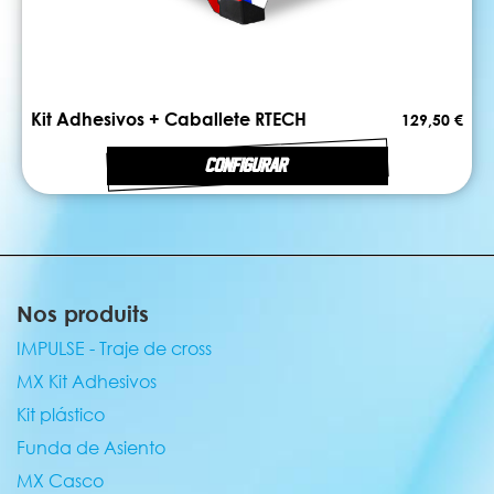
Kit Adhesivos + Caballete RTECH
129,50 €
CONFIGURAR
Nos produits
IMPULSE - Traje de cross
MX Kit Adhesivos
Kit plástico
Funda de Asiento
MX Casco