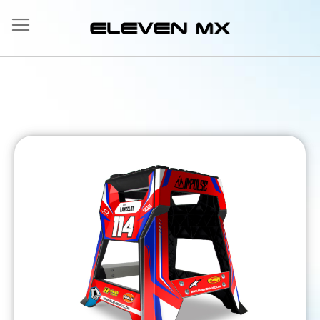
Ir
al
contenido