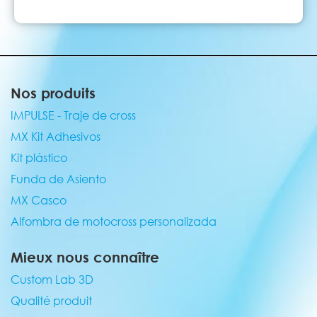
Nos produits
IMPULSE - Traje de cross
MX Kit Adhesivos
Kit plástico
Funda de Asiento
MX Casco
Alfombra de motocross personalizada
Mieux nous connaître
Custom Lab 3D
Qualité produit