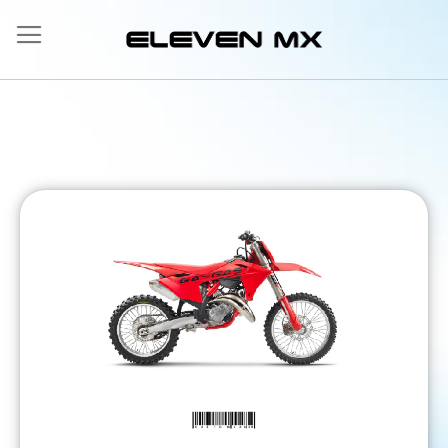
Ir
al
contenido