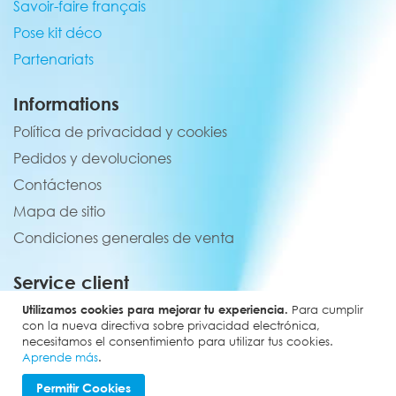
Savoir-faire français
Pose kit déco
Partenariats
Informations
Política de privacidad y cookies
Pedidos y devoluciones
Contáctenos
Mapa de sitio
Condiciones generales de venta
Service client
02 44 84 90 44
Utilizamos cookies para mejorar tu experiencia.
Para cumplir
con la nueva directiva sobre privacidad electrónica,
contact@elevenmx.com
necesitamos el consentimiento para utilizar tus cookies.
Aprende más
.
5 rue de la garenne 28160 Yèvres
Permitir Cookies