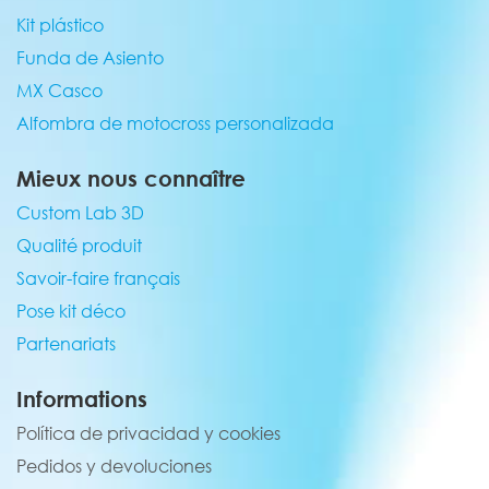
Kit plástico
Funda de Asiento
MX Casco
Alfombra de motocross personalizada
Mieux nous connaître
Custom Lab 3D
Qualité produit
Savoir-faire français
Pose kit déco
Partenariats
Informations
Política de privacidad y cookies
Pedidos y devoluciones