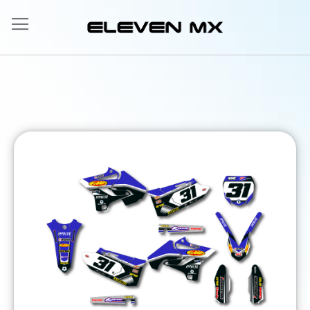
Ir
al
contenido