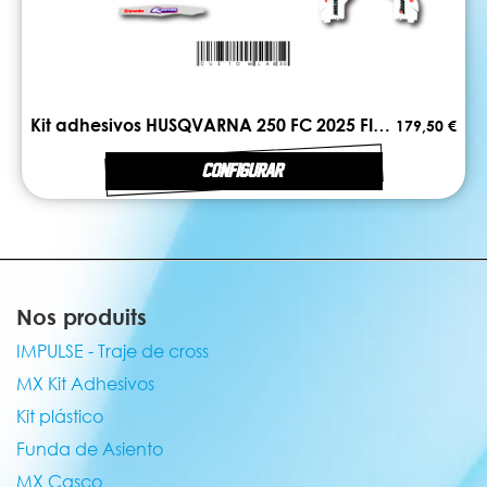
Kit adhesivos HUSQVARNA 250 FC 2025 FIRST
179,50 €
CONFIGURAR
Nos produits
IMPULSE - Traje de cross
MX Kit Adhesivos
Kit plástico
Funda de Asiento
MX Casco