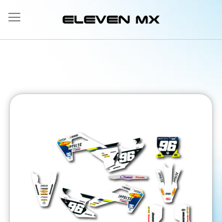
Ir
al
contenido