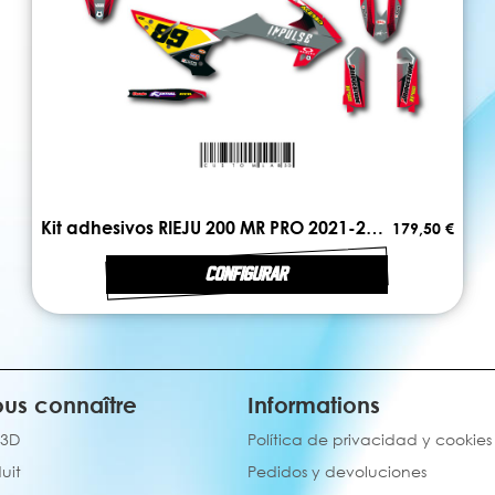
Kit adhesivos RIEJU 200 MR PRO 2021-2025 FIRST
179,50 €
CONFIGURAR
us connaître
Informations
 3D
Política de privacidad y cookies
uit
Pedidos y devoluciones