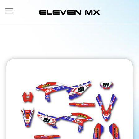
Ir
al
contenido