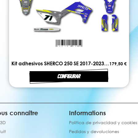
Kit adhesivos SHERCO 250 SE 2017-2023 FIRST
179,50 €
CONFIGURAR
us connaître
Informations
 3D
Política de privacidad y cookies
uit
Pedidos y devoluciones