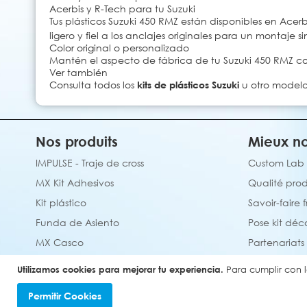
Acerbis y R-Tech para tu Suzuki
Tus plásticos Suzuki 450 RMZ están disponibles en Acerbis
ligero y fiel a los anclajes originales para un montaje si
Color original o personalizado
Mantén el aspecto de fábrica de tu Suzuki 450 RMZ con 
Ver también
Consulta todos los
kits de plásticos Suzuki
u otro model
Nos produits
Mieux no
IMPULSE - Traje de cross
Custom Lab
MX Kit Adhesivos
Qualité prod
Kit plástico
Savoir-faire 
Funda de Asiento
Pose kit déc
MX Casco
Partenariats
Alfombra de motocross personalizada
Utilizamos cookies para mejorar tu experiencia.
Para cumplir con l
Permitir Cookies