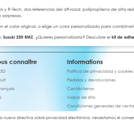
 y R-Tech, dos referencias del off-road: polipropileno de alta resis
n sorpresas.
el color original, o elige un color personalizado para combinarl
o:
Suzuki 250 RMZ
. ¿Quieres personalizarla? Descubre el
kit de adhe
us connaître
Informations
 3D
Política de privacidad y cookies
uit
Pedidos y devoluciones
français
Contáctenos
o
Mapa de sitio
Condiciones generales de vent
a nueva directiva sobre privacidad electrónica, necesitamos el consent
Copyright © 2024 - Eleven MX. All rights reserved.