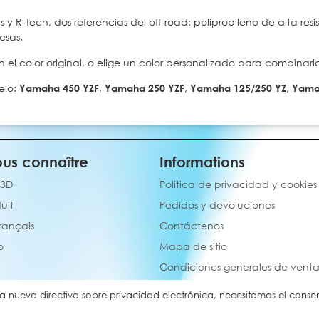
y R-Tech, dos referencias del off-road: polipropileno de alta resist
esas.
l color original, o elige un color personalizado para combinarlo
elo:
Yamaha 450 YZF
,
Yamaha 250 YZF
,
Yamaha 125/250 YZ
,
Yama
us connaître
Informations
 3D
Política de privacidad y cookies
uit
Pedidos y devoluciones
français
Contáctenos
o
Mapa de sitio
Condiciones generales de vent
a nueva directiva sobre privacidad electrónica, necesitamos el consent