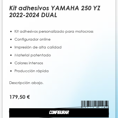
al
comienzo
Kit adhesivos YAMAHA 250 YZ
de
2022-2024 DUAL
la
galería
de
Kit adhesivos personalizado para motocross
imágenes
Configurador online
Impresión de alta calidad
Material patentado
Colores intensos
Producción rápida
Descripción abajo.
179,50 €
CONFIGURAR