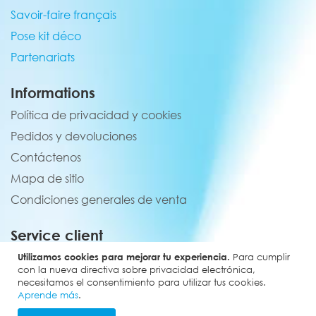
Savoir-faire français
Pose kit déco
Partenariats
Informations
Política de privacidad y cookies
Pedidos y devoluciones
Contáctenos
Mapa de sitio
Condiciones generales de venta
Service client
02 44 84 90 44
Utilizamos cookies para mejorar tu experiencia.
Para cumplir
con la nueva directiva sobre privacidad electrónica,
contact@elevenmx.com
necesitamos el consentimiento para utilizar tus cookies.
Aprende más
.
5 rue de la garenne 28160 Yèvres