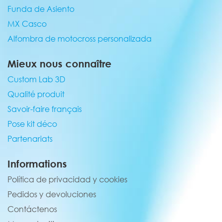
Funda de Asiento
MX Casco
Alfombra de motocross personalizada
Mieux nous connaître
Custom Lab 3D
Qualité produit
Savoir-faire français
Pose kit déco
Partenariats
Informations
Política de privacidad y cookies
Pedidos y devoluciones
Contáctenos