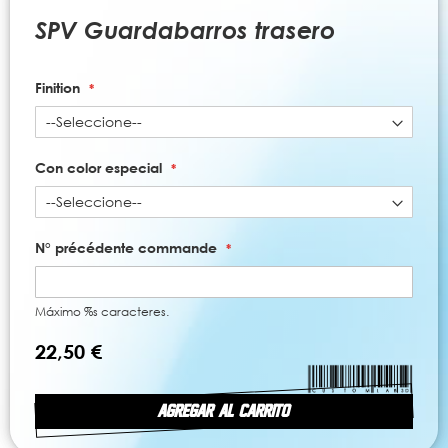
al
comienzo
SPV Guardabarros trasero
de
la
galería
Finition
de
imágenes
Con color especial
N° précédente commande
Máximo %s caracteres.
22,50 €
AGREGAR AL CARRITO