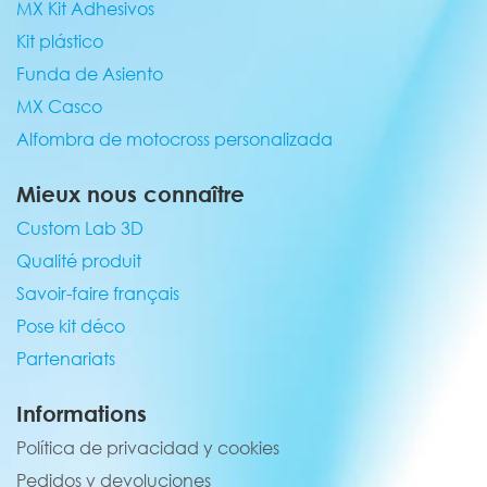
MX Kit Adhesivos
Kit plástico
Funda de Asiento
MX Casco
Alfombra de motocross personalizada
Mieux nous connaître
Custom Lab 3D
Qualité produit
Savoir-faire français
Pose kit déco
Partenariats
Informations
Política de privacidad y cookies
Pedidos y devoluciones