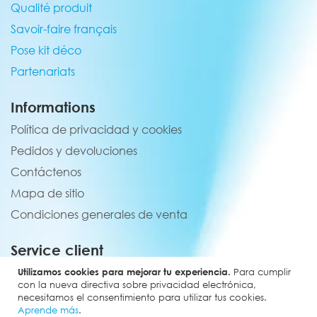
Qualité produit
Savoir-faire français
Pose kit déco
Partenariats
Informations
Política de privacidad y cookies
Pedidos y devoluciones
Contáctenos
Mapa de sitio
Condiciones generales de venta
Service client
02 44 84 90 44
Utilizamos cookies para mejorar tu experiencia.
Para cumplir
con la nueva directiva sobre privacidad electrónica,
contact@elevenmx.com
necesitamos el consentimiento para utilizar tus cookies.
Aprende más
.
5 rue de la garenne 28160 Yèvres