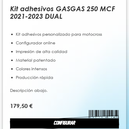
al
comienzo
Kit adhesivos GASGAS 250 MCF
de
2021-2023 DUAL
la
galería
de
Kit adhesivos personalizado para motocross
imágenes
Configurador online
Impresión de alta calidad
Material patentado
Colores intensos
Producción rápida
Descripción abajo.
179,50 €
CONFIGURAR