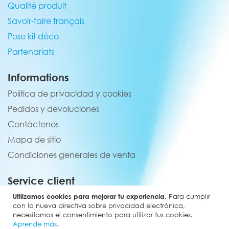
Qualité produit
Savoir-faire français
Pose kit déco
Partenariats
Informations
Política de privacidad y cookies
Pedidos y devoluciones
Contáctenos
Mapa de sitio
Condiciones generales de venta
Service client
02 44 84 90 44
Utilizamos cookies para mejorar tu experiencia.
Para cumplir
con la nueva directiva sobre privacidad electrónica,
contact@elevenmx.com
necesitamos el consentimiento para utilizar tus cookies.
Aprende más
.
5 rue de la garenne 28160 Yèvres