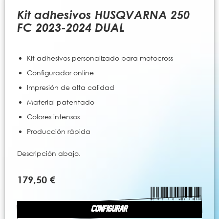
al
comienzo
Kit adhesivos HUSQVARNA 250
de
FC 2023-2024 DUAL
la
galería
de
Kit adhesivos personalizado para motocross
imágenes
Configurador online
Impresión de alta calidad
Material patentado
Colores intensos
Producción rápida
Descripción abajo.
179,50 €
CONFIGURAR