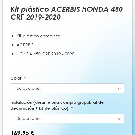
al
comienzo
Kit plástico ACERBIS HONDA 450
de
CRF 2019-2020
la
galería
de
Kit plástico completo
imágenes
ACERBIS
HONDA 450 CRF 2019 - 2020
Color
Instalación (durante una compra grupal: kit de
decoración + kit de plástico)
169,95 €