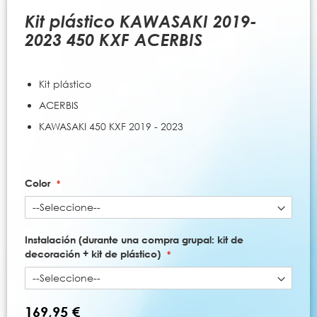
al
comienzo
Kit plástico KAWASAKI 2019-
de
2023 450 KXF ACERBIS
la
galería
de
Kit plástico
imágenes
ACERBIS
KAWASAKI 450 KXF 2019 - 2023
Color
Instalación (durante una compra grupal: kit de
decoración + kit de plástico)
169,95 €