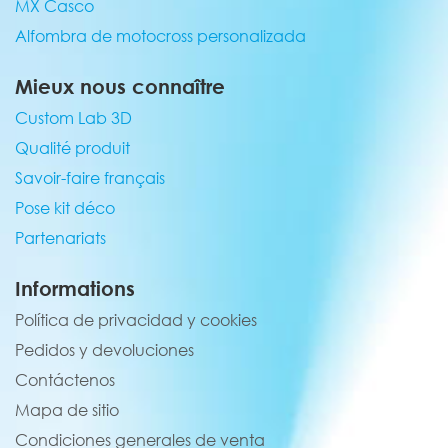
MX Casco
Alfombra de motocross personalizada
Mieux nous connaître
Custom Lab 3D
Qualité produit
Savoir-faire français
Pose kit déco
Partenariats
Informations
Política de privacidad y cookies
Pedidos y devoluciones
Contáctenos
Mapa de sitio
Condiciones generales de venta