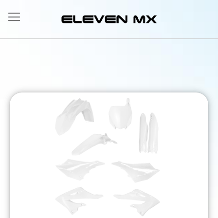
Ir
al
contenido