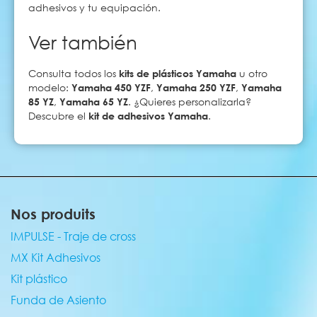
adhesivos y tu equipación.
Ver también
Consulta todos los
kits de plásticos Yamaha
u otro
modelo:
Yamaha 450 YZF
,
Yamaha 250 YZF
,
Yamaha
85 YZ
,
Yamaha 65 YZ
. ¿Quieres personalizarla?
Descubre el
kit de adhesivos Yamaha
.
Nos produits
IMPULSE - Traje de cross
MX Kit Adhesivos
Kit plástico
Funda de Asiento