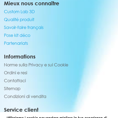
Mieux nous connaître
Custom Lab 3D
Qualité produit
Savoir-faire français
Pose kit déco
Partenariats
Informations
Norme sulla Privacy e sui Cookie
Ordini e resi
Contattaci
Sitemap
Condizioni di vendita
Service client
Utilizziamo i cookie per rendere migliore la tua esperienza di