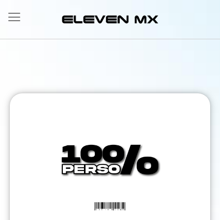
Salta
al
contenuto