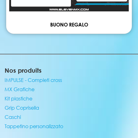
BUONO REGALO
Nos produits
IMPULSE - Completi cross
MX Grafiche
Kit plastiche
Grip Coprisella
Caschi
Tappetino personalizzato