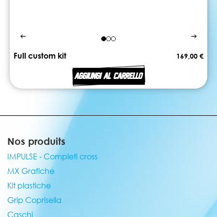
Full custom kit
169,00 €
AGGIUNGI AL CARRELLO
Nos produits
IMPULSE - Completi cross
MX Grafiche
Kit plastiche
Grip Coprisella
Caschi