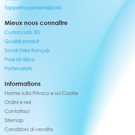
Tappetino personalizzato
Mieux nous connaître
Custom Lab 3D
Qualité produit
Savoir-faire français
Pose kit déco
Partenariats
Informations
Norme sulla Privacy e sui Cookie
Ordini e resi
Contattaci
Sitemap
Condizioni di vendita