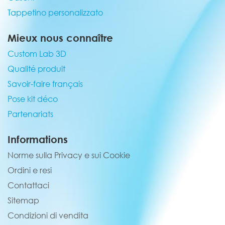
Tappetino personalizzato
Mieux nous connaître
Custom Lab 3D
Qualité produit
Savoir-faire français
Pose kit déco
Partenariats
Informations
Norme sulla Privacy e sui Cookie
Ordini e resi
Contattaci
Sitemap
Condizioni di vendita