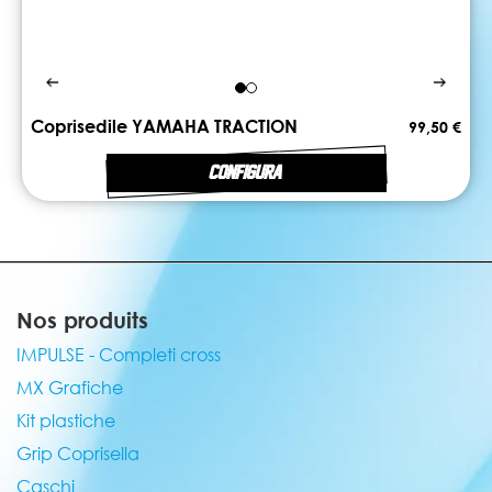
Coprisedile YAMAHA TRACTION
99,50 €
CONFIGURA
Nos produits
IMPULSE - Completi cross
MX Grafiche
Kit plastiche
Grip Coprisella
Caschi