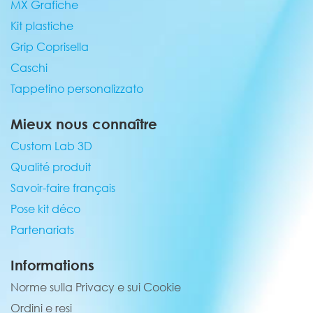
MX Grafiche
Kit plastiche
Grip Coprisella
Caschi
Tappetino personalizzato
Mieux nous connaître
Custom Lab 3D
Qualité produit
Savoir-faire français
Pose kit déco
Partenariats
Informations
Norme sulla Privacy e sui Cookie
Ordini e resi