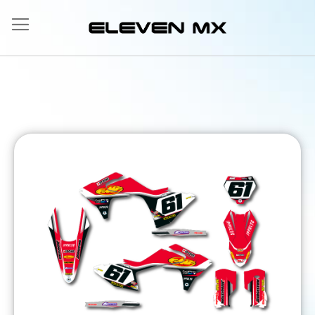
Salta
al
contenuto