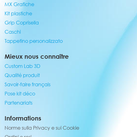
MX Grafiche
Kit plastiche
Grip Coprisella
Caschi
Tappetino personalizzato
Mieux nous connaître
Custom Lab 3D
Qualité produit
Savoir-faire français
Pose kit déco
Partenariats
Informations
Norme sulla Privacy e sui Cookie