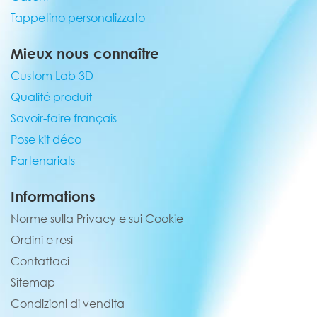
Tappetino personalizzato
Mieux nous connaître
Custom Lab 3D
Qualité produit
Savoir-faire français
Pose kit déco
Partenariats
Informations
Norme sulla Privacy e sui Cookie
Ordini e resi
Contattaci
Sitemap
Condizioni di vendita