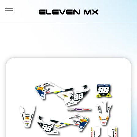
Salta
al
contenuto