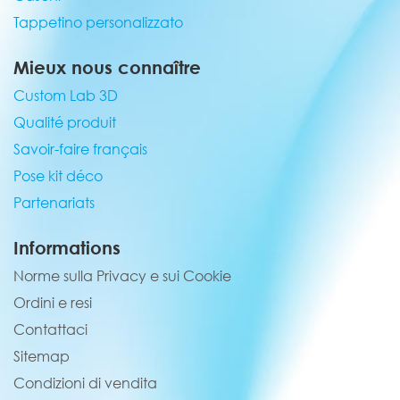
Tappetino personalizzato
Mieux nous connaître
Custom Lab 3D
Qualité produit
Savoir-faire français
Pose kit déco
Partenariats
Informations
Norme sulla Privacy e sui Cookie
Ordini e resi
Contattaci
Sitemap
Condizioni di vendita