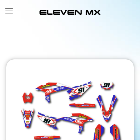
Salta
al
contenuto