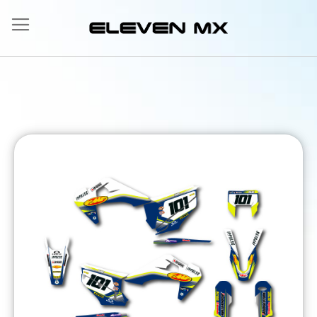
Salta
al
contenuto