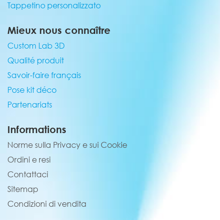
Tappetino personalizzato
Mieux nous connaître
Custom Lab 3D
Qualité produit
Savoir-faire français
Pose kit déco
Partenariats
Informations
Norme sulla Privacy e sui Cookie
Ordini e resi
Contattaci
Sitemap
Condizioni di vendita