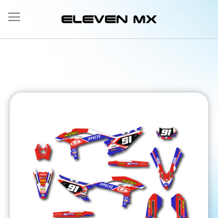
Salta
al
contenuto