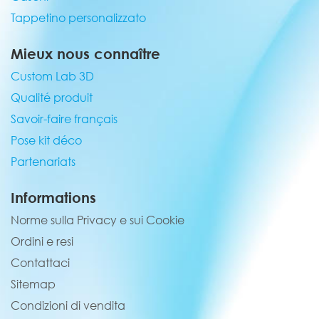
Tappetino personalizzato
Mieux nous connaître
Custom Lab 3D
Qualité produit
Savoir-faire français
Pose kit déco
Partenariats
Informations
Norme sulla Privacy e sui Cookie
Ordini e resi
Contattaci
Sitemap
Condizioni di vendita