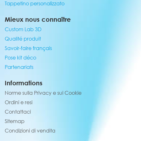
Tappetino personalizzato
Mieux nous connaître
Custom Lab 3D
Qualité produit
Savoir-faire français
Pose kit déco
Partenariats
Informations
Norme sulla Privacy e sui Cookie
Ordini e resi
Contattaci
Sitemap
Condizioni di vendita