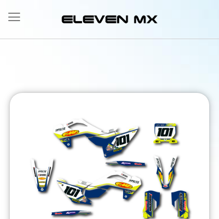
Salta
al
contenuto