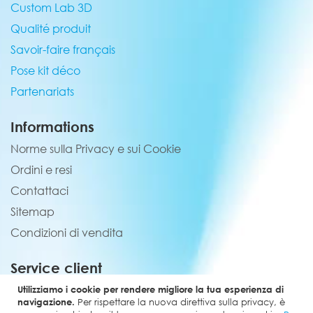
Custom Lab 3D
Qualité produit
Savoir-faire français
Pose kit déco
Partenariats
Informations
Norme sulla Privacy e sui Cookie
Ordini e resi
Contattaci
Sitemap
Condizioni di vendita
Service client
02 44 84 90 44
Utilizziamo i cookie per rendere migliore la tua esperienza di
navigazione.
Per rispettare la nuova direttiva sulla privacy, è
contact@elevenmx.com