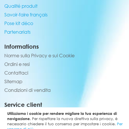
Qualité produit
Savoir-faire français
Pose kit déco
Partenariats
Informations
Norme sulla Privacy e sui Cookie
Ordini e resi
Contattaci
Sitemap
Condizioni di vendita
Service client
02 44 84 90 44
Utilizziamo i cookie per rendere migliore la tua esperienza di
navigazione.
Per rispettare la nuova direttiva sulla privacy, è
contact@elevenmx.com
necessario chiedere il tuo consenso per impostare i cookie.
Per