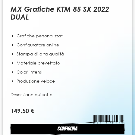
all'inizio
della
MX Grafiche KTM 85 SX 2022
galleria
DUAL
di
immagini
Grafiche personalizzati
Configuratore online
Stampa di alta qualità
Materiale brevettato
Colori intensi
Produzione veloce
Descrizione qui sotto.
149,50 €
CONFIGURA