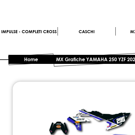
IMPULSE - COMPLETI CROSS
CASCHI
M
Home
MX Grafiche YAMAHA 250 YZF 20
Vai
alla
fine
della
galleria
di
immagini