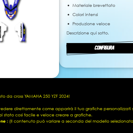
Materiale brevettato
Colori intensi
Produzione veloce
Descrizione qui sotto.
CONFIGURA
moto da cross YAMAHA 250 YZF 2024!
vedere direttamente come apparirà il tuo grafiche personalizzati 
i stato così facile e veloce creare a grafiche.
ene :
(Il contenuto può variare a seconda del modello selezionato