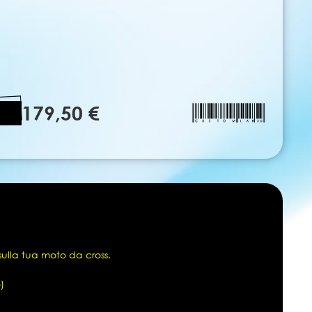
179,50 €
sulla tua moto da cross.
)