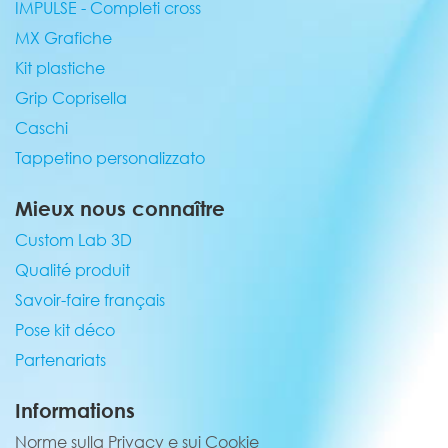
IMPULSE - Completi cross
MX Grafiche
Kit plastiche
Grip Coprisella
Caschi
Tappetino personalizzato
Mieux nous connaître
Custom Lab 3D
Qualité produit
Savoir-faire français
Pose kit déco
Partenariats
Informations
Norme sulla Privacy e sui Cookie