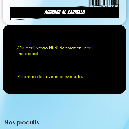
AGGIUNGI AL CARRELLO
SPV per il vostro kit di decorazioni per
motocross!
Ristampa della voce selezionata.
Nos produits