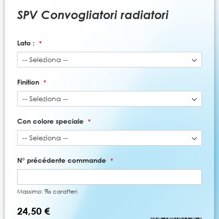
all'inizio
della
SPV Convogliatori radiatori
galleria
di
immagini
Lato :
Finition
Con colore speciale
N° précédente commande
Massimo: %s caratteri
24,50 €