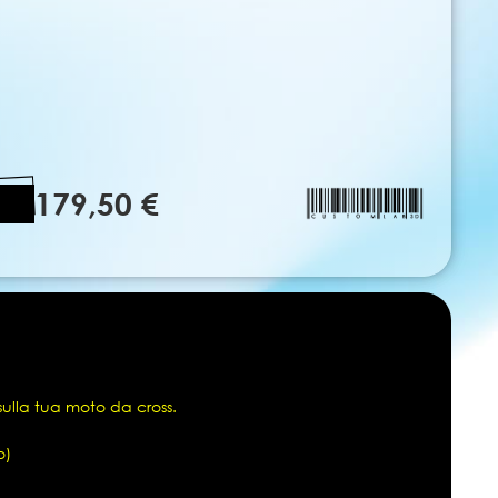
179,50 €
sulla tua moto da cross.
o)