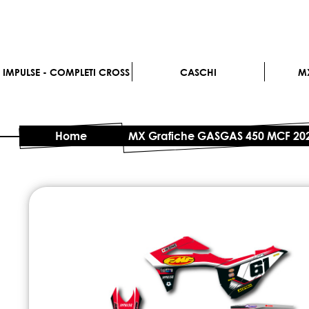
IMPULSE - COMPLETI CROSS
CASCHI
M
Home
MX Grafiche GASGAS 450 MCF 202
Vai
alla
fine
della
galleria
di
immagini