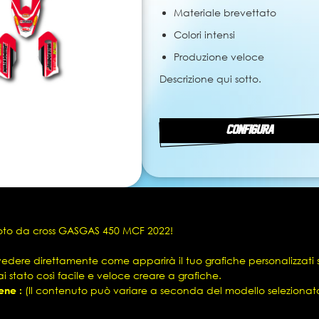
Materiale brevettato
Colori intensi
Produzione veloce
Descrizione qui sotto.
CONFIGURA
 moto da cross GASGAS 450 MCF 2022!
vedere direttamente come apparirà il tuo grafiche personalizzati 
i stato così facile e veloce creare a grafiche.
ene :
(Il contenuto può variare a seconda del modello selezionat