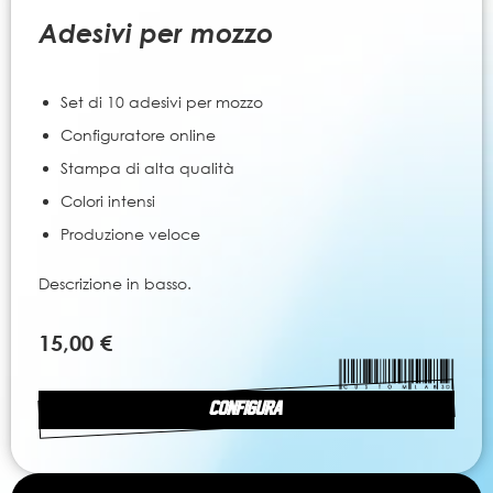
all'inizio
della
Adesivi per mozzo
galleria
di
immagini
Set di 10 adesivi per mozzo
Configuratore online
Stampa di alta qualità
Colori intensi
Produzione veloce
Descrizione in basso.
15,00 €
CONFIGURA