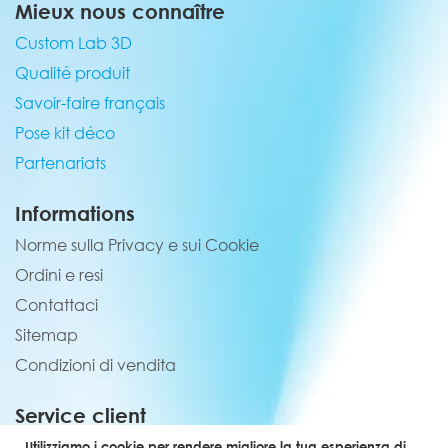
Mieux nous connaître
Custom Lab 3D
Qualité produit
Savoir-faire français
Pose kit déco
Partenariats
Informations
Norme sulla Privacy e sui Cookie
Ordini e resi
Contattaci
Sitemap
Condizioni di vendita
Service client
02 44 84 90 44
Utilizziamo i cookie per rendere migliore la tua esperienza di