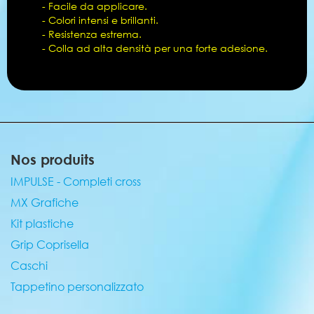
- Facile da applicare.
- Colori intensi e brillanti.
- Resistenza estrema.
- Colla ad alta densità per una forte adesione.
Nos produits
IMPULSE - Completi cross
MX Grafiche
Kit plastiche
Grip Coprisella
Caschi
Tappetino personalizzato