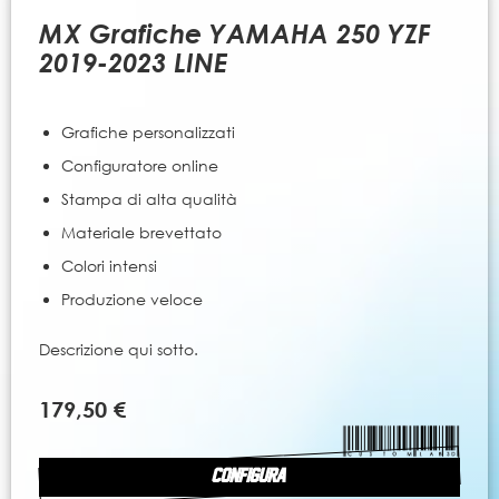
all'inizio
della
MX Grafiche YAMAHA 250 YZF
galleria
2019-2023 LINE
di
immagini
Grafiche personalizzati
Configuratore online
Stampa di alta qualità
Materiale brevettato
Colori intensi
Produzione veloce
Descrizione qui sotto.
179,50 €
CONFIGURA