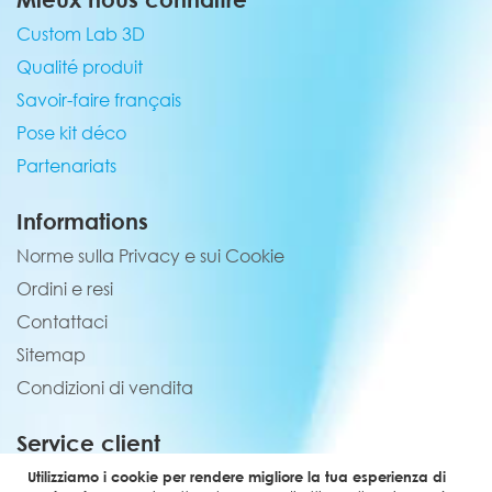
Custom Lab 3D
Qualité produit
Savoir-faire français
Pose kit déco
Partenariats
Informations
Norme sulla Privacy e sui Cookie
Ordini e resi
Contattaci
Sitemap
Condizioni di vendita
Service client
02 44 84 90 44
Utilizziamo i cookie per rendere migliore la tua esperienza di