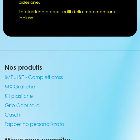
adesione.
Le plastiche e coprisedili della moto non sono
incluse.
Nos produits
IMPULSE - Completi cross
MX Grafiche
Kit plastiche
Grip Coprisella
Caschi
Tappetino personalizzato
Mieux nous connaître