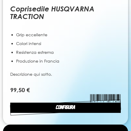
all'inizio
della
Coprisedile HUSQVARNA
galleria
TRACTION
di
immagini
Grip eccellente
Colori intensi
Resistenza estrema
Produzione in Francia
Descrizione qui sotto.
99,50 €
CONFIGURA