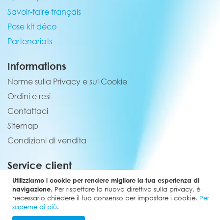
Savoir-faire français
Pose kit déco
Partenariats
Informations
Norme sulla Privacy e sui Cookie
Ordini e resi
Contattaci
Sitemap
Condizioni di vendita
Service client
02 44 84 90 44
Utilizziamo i cookie per rendere migliore la tua esperienza di
navigazione.
Per rispettare la nuova direttiva sulla privacy, è
contact@elevenmx.com
necessario chiedere il tuo consenso per impostare i cookie.
Per
saperne di più
.
5 rue de la garenne 28160 Yèvres