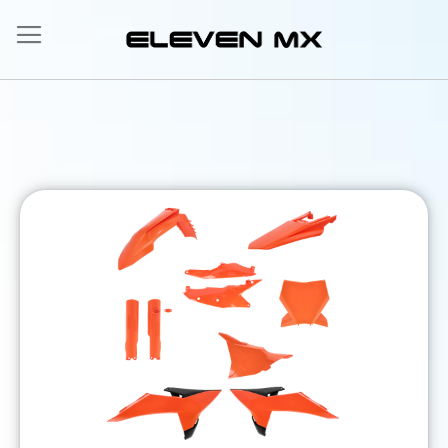
Salta
al
contenuto