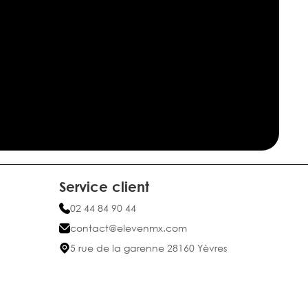
Service client
02 44 84 90 44
contact@elevenmx.com
5 rue de la garenne 28160 Yèvres