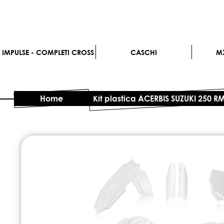
IMPULSE - COMPLETI CROSS
CASCHI
M
Home
Kit plastica ACERBIS SUZUKI 250 R
Vai
alla
fine
della
galleria
di
immagini