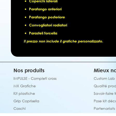
Coperchi laterali
Parafango anteriori
Parafango posteriore
Convogliatori radiatori
Parasteli forcella
Il prezzo non include il grafiche personalizzato.
Nos produits
Mieux no
IMPULSE - Completi cross
Custom Lab
MX Grafiche
Qualité prod
Kit plastiche
Savoir-faire 
Grip Coprisella
Pose kit déc
Caschi
Partenariats
Tappetino personalizzato