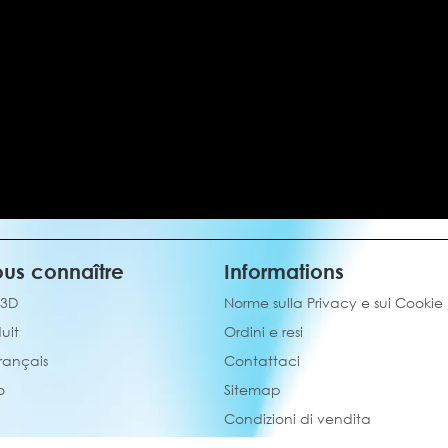
us connaître
Informations
 3D
Norme sulla Privacy e sui Cookie
uit
Ordini e resi
français
Contattaci
o
Sitemap
Condizioni di vendita