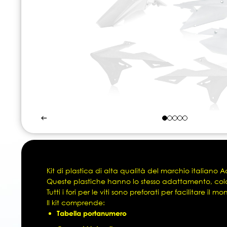
Vai
all'inizio
della
galleria
Kit di plastica di alta qualità del marchio italiano A
di
Queste plastiche hanno lo stesso adattamento, colore
immagini
Tutti i fori per le viti sono preforati per facilitare il m
Il kit comprende:
Tabella portanumero