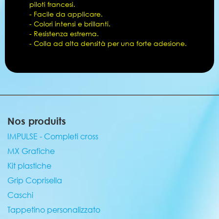
piloti francesi.
- Facile da applicare.
- Colori intensi e brillanti.
- Resistenza estrema.
- Colla ad alta densità per una forte adesione.
Nos produits
IMPULSE - Completi cross
MX Grafiche
Kit plastiche
Grip Coprisella
Caschi
Tappetino personalizzato