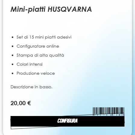
all'inizio
della
Mini-piatti HUSQVARNA
galleria
di
immagini
Set di 15 mini piatti adesivi
Configuratore online
Stampa di alta qualità
Colori intensi
Produzione veloce
Descrizione in basso.
20,00 €
CONFIGURA