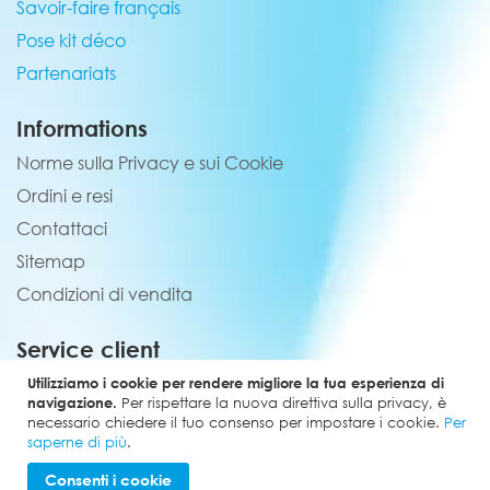
Savoir-faire français
Pose kit déco
Partenariats
Informations
Norme sulla Privacy e sui Cookie
Ordini e resi
Contattaci
Sitemap
Condizioni di vendita
Service client
02 44 84 90 44
Utilizziamo i cookie per rendere migliore la tua esperienza di
navigazione.
Per rispettare la nuova direttiva sulla privacy, è
contact@elevenmx.com
necessario chiedere il tuo consenso per impostare i cookie.
Per
saperne di più
.
5 rue de la garenne 28160 Yèvres
Consenti i cookie