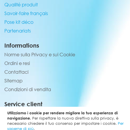
Qualité produit
Savoir-faire français
Pose kit déco
Partenariats
Informations
Norme sulla Privacy e sui Cookie
Ordini e resi
Contattaci
Sitemap
Condizioni di vendita
Service client
02 44 84 90 44
Utilizziamo i cookie per rendere migliore la tua esperienza di
navigazione.
Per rispettare la nuova direttiva sulla privacy, è
contact@elevenmx.com
necessario chiedere il tuo consenso per impostare i cookie.
Per
saperne di più
.