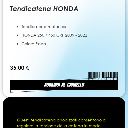
all'inizio
della
Tendicatena HONDA
galleria
di
immagini
Tendicatena motocross
HONDA 250 / 450 CRF 2009 - 2022
Colore Rosso
35,00 €
AGGIUNGI AL CARRELLO
Questi tendicatena anodizzati consentono di
regolare la tensione della catena in modo