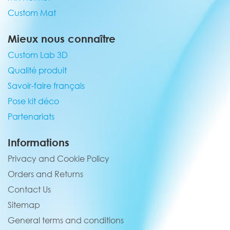
Custom Mat
Mieux nous connaître
Custom Lab 3D
Qualité produit
Savoir-faire français
Pose kit déco
Partenariats
Informations
Privacy and Cookie Policy
Orders and Returns
Contact Us
Sitemap
General terms and conditions