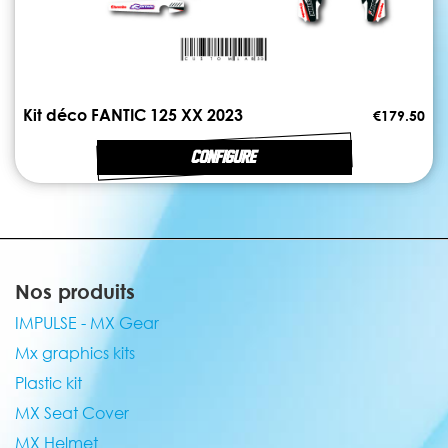
Kit déco FANTIC 125 XX 2023
€179.50
CONFIGURE
Nos produits
IMPULSE - MX Gear
Mx graphics kits
Plastic kit
MX Seat Cover
MX Helmet