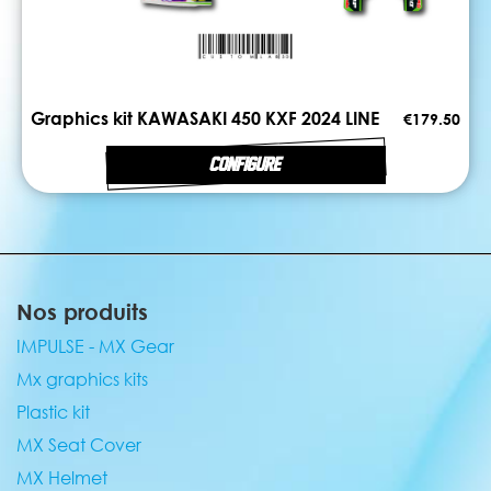
Graphics kit KAWASAKI 450 KXF 2024 LINE
€179.50
CONFIGURE
Nos produits
IMPULSE - MX Gear
Mx graphics kits
Plastic kit
MX Seat Cover
MX Helmet