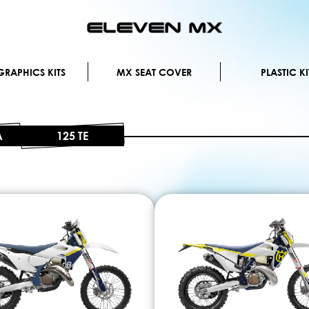
Skip
to
Content
RAPHICS KITS
MX SEAT COVER
PLASTIC KI
A
125 TE