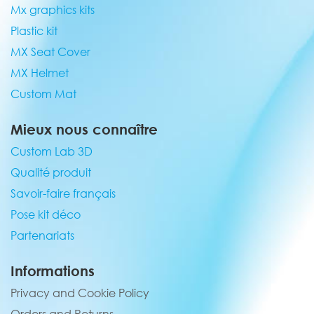
Mx graphics kits
Plastic kit
MX Seat Cover
MX Helmet
Custom Mat
Mieux nous connaître
Custom Lab 3D
Qualité produit
Savoir-faire français
Pose kit déco
Partenariats
Informations
Privacy and Cookie Policy