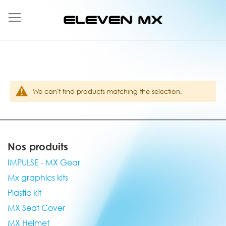
Skip
to
Content
We can't find products matching the selection.
Nos produits
IMPULSE - MX Gear
Mx graphics kits
Plastic kit
MX Seat Cover
MX Helmet