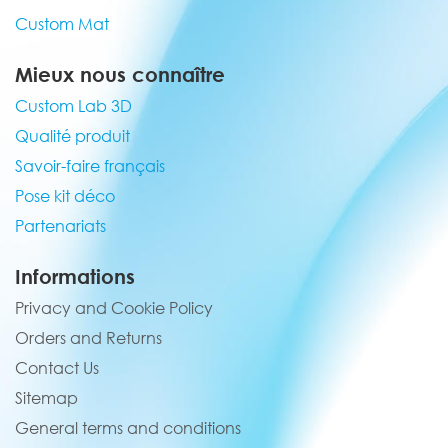
Custom Mat
Mieux nous connaître
Custom Lab 3D
Qualité produit
Savoir-faire français
Pose kit déco
Partenariats
Informations
Privacy and Cookie Policy
Orders and Returns
Contact Us
Sitemap
General terms and conditions