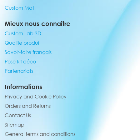
Custom Mat
Mieux nous connaître
Custom Lab 3D
Qualité produit
Savoir-faire français
Pose kit déco
Partenariats
Informations
Privacy and Cookie Policy
Orders and Returns
Contact Us
Sitemap
General terms and conditions