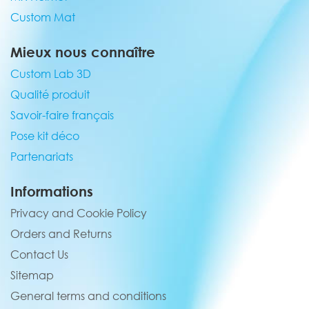
Custom Mat
Mieux nous connaître
Custom Lab 3D
Qualité produit
Savoir-faire français
Pose kit déco
Partenariats
Informations
Privacy and Cookie Policy
Orders and Returns
Contact Us
Sitemap
General terms and conditions