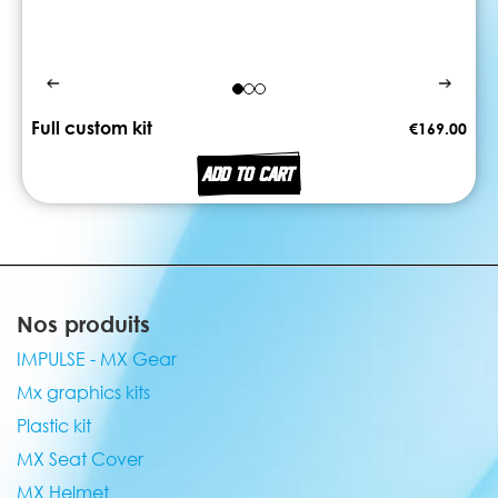
Full custom kit
€169.00
ADD TO CART
Nos produits
IMPULSE - MX Gear
Mx graphics kits
Plastic kit
MX Seat Cover
MX Helmet