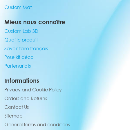
Custom Mat
Mieux nous connaître
Custom Lab 3D
Qualité produit
Savoir-faire français
Pose kit déco
Partenariats
Informations
Privacy and Cookie Policy
Orders and Returns
Contact Us
Sitemap
General terms and conditions