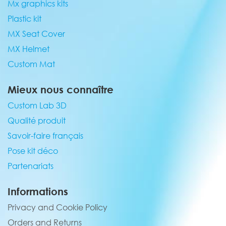
Mx graphics kits
Plastic kit
MX Seat Cover
MX Helmet
Custom Mat
Mieux nous connaître
Custom Lab 3D
Qualité produit
Savoir-faire français
Pose kit déco
Partenariats
Informations
Privacy and Cookie Policy
Orders and Returns