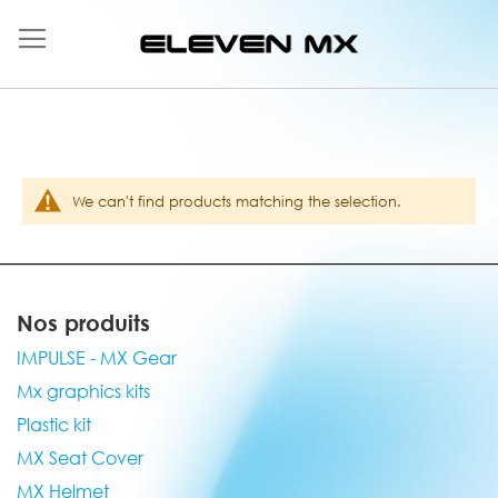
Skip
to
Content
We can't find products matching the selection.
Nos produits
IMPULSE - MX Gear
Mx graphics kits
Plastic kit
MX Seat Cover
MX Helmet