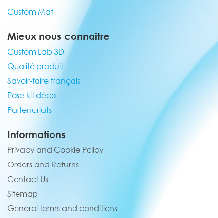
Custom Mat
Mieux nous connaître
Custom Lab 3D
Qualité produit
Savoir-faire français
Pose kit déco
Partenariats
Informations
Privacy and Cookie Policy
Orders and Returns
Contact Us
Sitemap
General terms and conditions